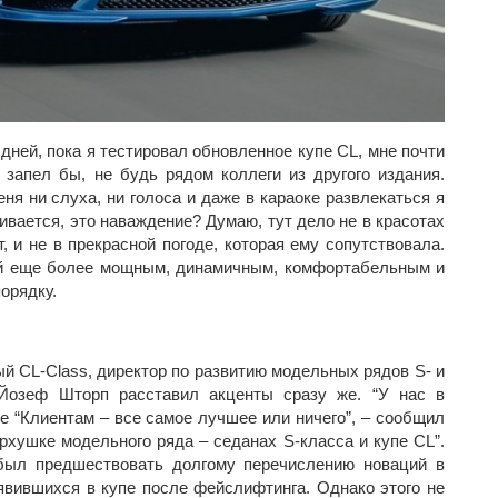
дней, пока я тестировал обновленное купе CL, мне почти
ь запел бы, не будь рядом коллеги из другого издания.
еня ни слуха, ни голоса и даже в караоке развлекаться я
ивается, это наваждение? Думаю, тут дело не в красотах
т, и не в прекрасной погоде, которая ему сопутствовала.
ий еще более мощным, динамичным, комфортабельным и
орядку.
 CL-Class, директор по развитию модельных рядов S- и
-Йозеф Шторп расставил акценты сразу же. “У нас в
 “Клиентам – все самое лучшее или ничего”, – сообщил
ерхушке модельного ряда – седанах S-класса и купе CL”.
был предшествовать долгому перечислению новаций в
явившихся в купе после фейслифтинга. Однако этого не