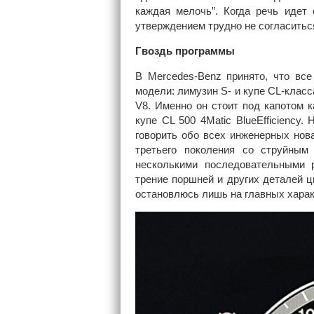
каждая мелочь”. Когда речь идет 
утверждением трудно не согласитьс
Гвоздь программы
В Mercedes-Benz принято, что вс
модели: лимузин S- и купе CL-клас
V8. Именно он стоит под капотом ка
купе CL 500 4Matic BlueEfficiency
говорить обо всех инженерных нова
третьего поколения со струйным
несколькими последовательными 
трение поршней и других деталей ц
остановлюсь лишь на главных харак