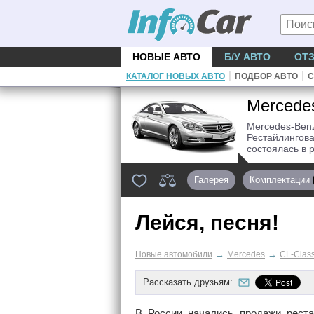
НОВЫЕ АВТО
Б/У АВТО
ОТ
|
|
КАТАЛОГ НОВЫХ АВТО
ПОДБОР АВТО
С
Mercede
Mercedes-Benz
Рестайлингова
состоялась в 
Галерея
Комплектации
Лейся, песня!
→
→
Новые автомобили
Mercedes
CL-Clas
Рассказать друзьям:
В России начались продажи рест