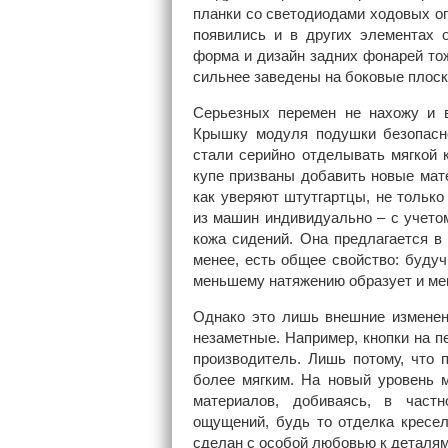
планки со светодиодами ходовых ог
появились и в других элементах оп
форма и дизайн задних фонарей тож
сильнее заведены на боковые плоск
Серьезных перемен не нахожу и в
Крышку модуля подушки безопасн
стали серийно отделывать мягкой
купе призваны добавить новые мате
как уверяют штутгартцы, не только
из машин индивидуально – с учетом
кожа сидений. Она предлагается в 
менее, есть общее свойство: будуч
меньшему натяжению образует и ме
Однако это лишь внешние изменени
незаметные. Например, кнопки на п
производитель. Лишь потому, что 
более мягким. На новый уровень 
материалов, добиваясь, в частн
ощущений, будь то отделка кресел
сделан с особой любовью к деталям