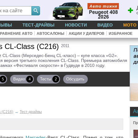
ЗЫВЫ
ТЕСТ-ДРАЙВЫ
НОВОСТИ
ВИДЕО
МОТО
|
|
|
РАВНЕНИЕ АВТО
АВТОСАЛОНЫ
АКЦИИ У ДИЛЕРОВ
ИЗБРАННОЕ
s CL-Class (C216)
2011
 CL-Class (Мерседес-Бенц CL-класс) – купе класса «G2».
я версия третьего поколения CL-Class. Премьера автомобиля
рамках «Фестиваля скорости» в Гудвуде в 2010 году.
Видео
Тесты
Обсудить
5
4
2
А
→
s (C216)
Тест-драйвы
Пр
айлингового
Mercedes
-Benz CL-Class. Помня о том, что