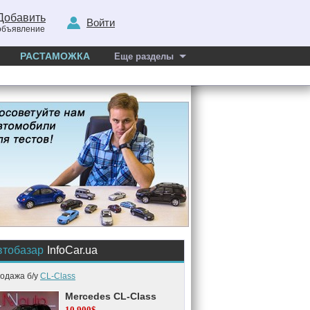
Добавить
Войти
объявление
РАСТАМОЖКА
Еще разделы
втобазар
InfoCar.ua
одажа б/у
CL-Class
Mercedes CL-Class
10.900$