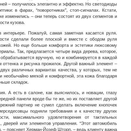
ней – получилось элегантно и эффектно. Но светодиоды
тики: в фарах, “поворотниках”, стоп-сигналах. Кстати,
е изменились – они теперь состоят из двух сегментов и
ости кузова.
 интерьере. Пожалуй, самая заметная касается руля.
ости сделали более плоской и вместе с ободом руля
 кожей. Но еще больше комфорта и эстетики люксовому
риалы. Так, предлагается четыре вида дерева, которое,
 обрабатывается вручную, но и комбинируется в каждой
 оттенка и рисунка прожилок. Другой важный элемент –
двух различных вариантах качества, у которых, тем не
и необычайно мягкой и комфортной, эта кожа благодаря
ньше складок.
я. А есть в салоне, как выяснилось, и новации, глазу
ередней панели вроде бы те же, но их поставляет другой
прежний партнер не сумел сделать включение кнопочек
мерседесовцы подняли требования и к качеству других
ости, максимального удовлетворения от тактильных
, дверей или элементов управления. “Этот автомобиль
, – поясняет Херман-Йозеф Шторп, – ведь клиенту важна