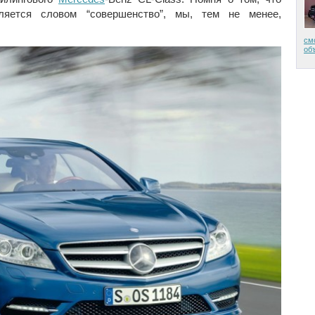
яется словом “совершенство”, мы, тем не менее,
см
об