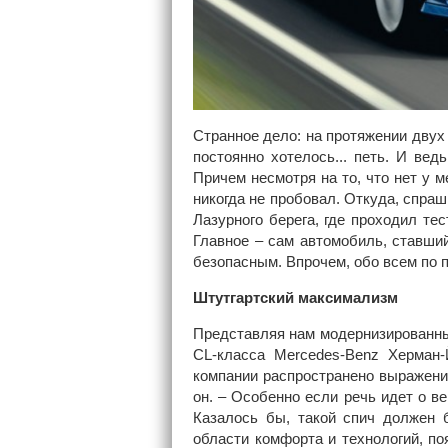
Странное дело: на протяжении двух 
постоянно хотелось... петь. И вед
Причем несмотря на то, что нет у м
никогда не пробовал. Откуда, спраш
Лазурного берега, где проходил тес
Главное – сам автомобиль, ставш
безопасным. Впрочем, обо всем по п
Штутгартский максимализм
Представляя нам модернизированный
CL-класса Mercedes-Benz Херман
компании распространено выражение
он. – Особенно если речь идет о в
Казалось бы, такой спич должен 
области комфорта и технологий, по